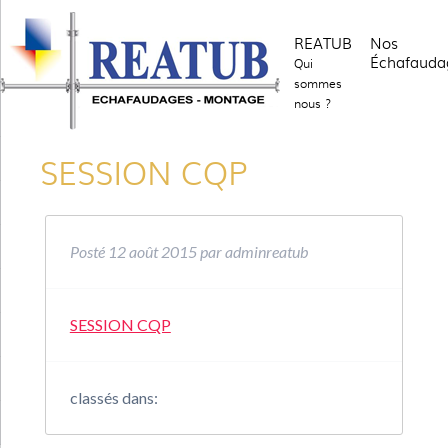
REATUB
Nos
Échafauda
Qui
sommes
nous ?
SESSION CQP
Posté
12 août 2015
par
adminreatub
SESSION CQP
classés dans: