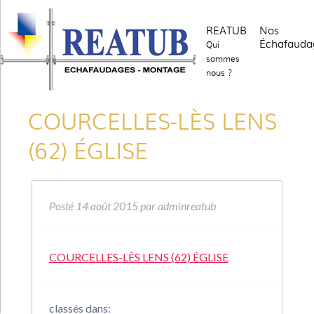
REATUB
Nos
Échafauda
Qui
sommes
nous ?
COURCELLES-LÈS LENS
(62) ÉGLISE
Posté
14 août 2015
par
adminreatub
COURCELLES-LÈS LENS (62) ÉGLISE
classés dans: