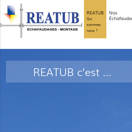
REATUB
Nos
Échafauda
Qui
sommes
nous ?
REATUB c’est …