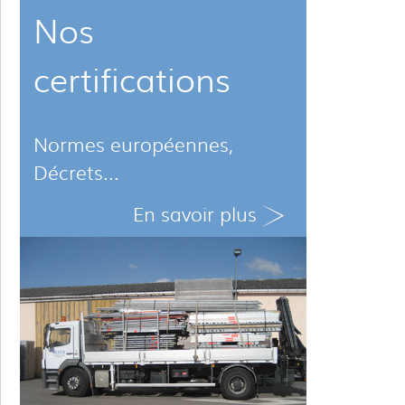
Nos
certifications
Normes européennes,
Décrets...
En savoir plus