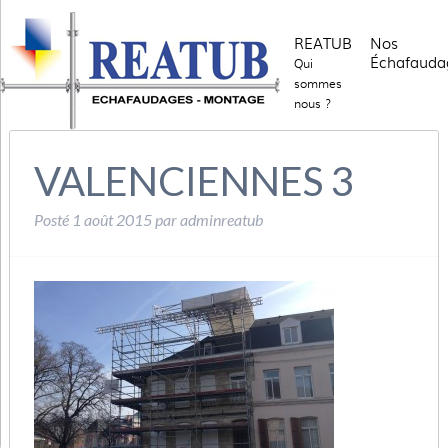
REATUB
Nos
Échafauda
Qui
sommes
nous ?
VALENCIENNES 3
Posté
1 août 2015
par
adminreatub