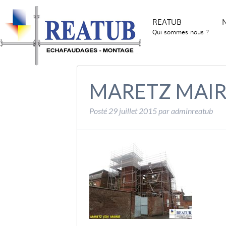
REATUB
N
Qui sommes nous ?
MARETZ MAIR
Posté
29 juillet 2015
par
adminreatub