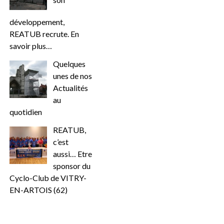
développement,
REATUB recrute. En
savoir plus…
Quelques
unes de nos
Actualités
au
quotidien
REATUB,
c’est
aussi… Etre
sponsor du
Cyclo-Club de VITRY-
EN-ARTOIS (62)