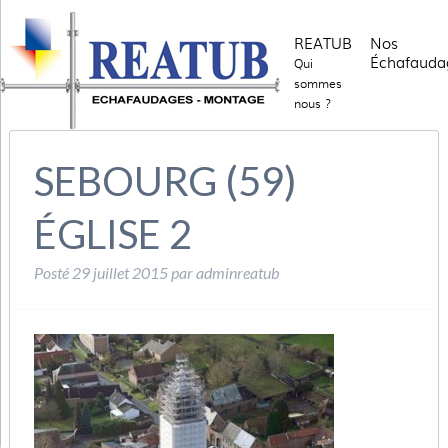
REATUB
Nos
Échafauda
Qui
sommes
nous ?
SEBOURG (59)
ÉGLISE 2
Posté
29 juillet 2015
par
adminreatub