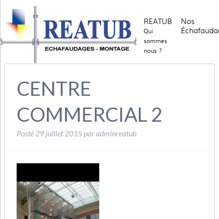
REATUB
Nos
Échafauda
Qui
sommes
nous ?
CENTRE
COMMERCIAL 2
Posté
29 juillet 2015
par
adminreatub