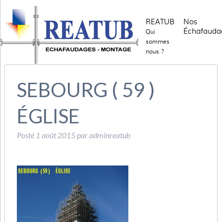
REATUB
Nos
Échafauda
Qui
sommes
nous ?
SEBOURG ( 59 )
ÉGLISE
Posté
1 août 2015
par
adminreatub