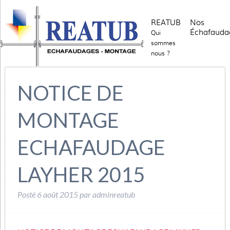
REATUB
Nos
Échafauda
Qui
sommes
nous ?
NOTICE DE
MONTAGE
ECHAFAUDAGE
LAYHER 2015
Posté
6 août 2015
par
adminreatub